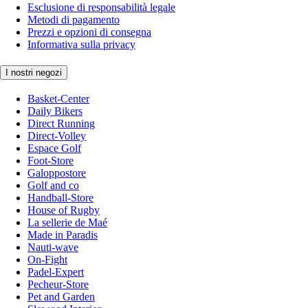
Esclusione di responsabilità legale
Metodi di pagamento
Prezzi e opzioni di consegna
Informativa sulla privacy
I nostri negozi
Basket-Center
Daily Bikers
Direct Running
Direct-Volley
Espace Golf
Foot-Store
Galoppostore
Golf and co
Handball-Store
House of Rugby
La sellerie de Maé
Made in Paradis
Nauti-wave
On-Fight
Padel-Expert
Pecheur-Store
Pet and Garden