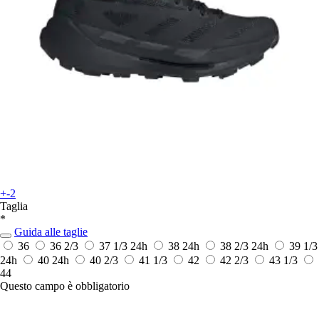
+-2
Taglia
*
Guida alle taglie
36
36 2/3
37 1/3
24h
38
24h
38 2/3
24h
39 1/3
24h
40
24h
40 2/3
41 1/3
42
42 2/3
43 1/3
44
Questo campo è obbligatorio