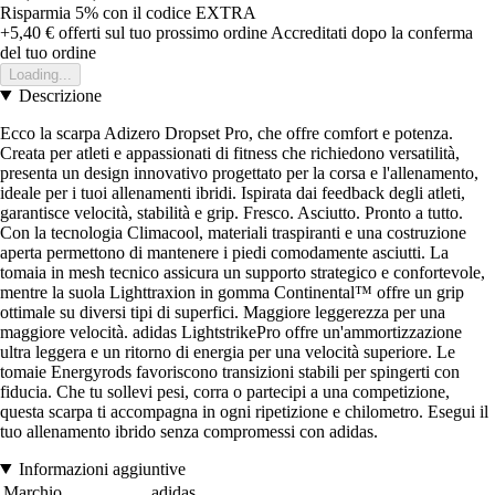
Risparmia 5%
con il codice
EXTRA
+5,40 €
offerti sul tuo prossimo ordine
Accreditati dopo la conferma
del tuo ordine
Loading...
Descrizione
Ecco la scarpa Adizero Dropset Pro, che offre comfort e potenza.
Creata per atleti e appassionati di fitness che richiedono versatilità,
presenta un design innovativo progettato per la corsa e l'allenamento,
ideale per i tuoi allenamenti ibridi. Ispirata dai feedback degli atleti,
garantisce velocità, stabilità e grip. Fresco. Asciutto. Pronto a tutto.
Con la tecnologia Climacool, materiali traspiranti e una costruzione
aperta permettono di mantenere i piedi comodamente asciutti. La
tomaia in mesh tecnico assicura un supporto strategico e confortevole,
mentre la suola Lighttraxion in gomma Continental™ offre un grip
ottimale su diversi tipi di superfici. Maggiore leggerezza per una
maggiore velocità. adidas LightstrikePro offre un'ammortizzazione
ultra leggera e un ritorno di energia per una velocità superiore. Le
tomaie Energyrods favoriscono transizioni stabili per spingerti con
fiducia. Che tu sollevi pesi, corra o partecipi a una competizione,
questa scarpa ti accompagna in ogni ripetizione e chilometro. Esegui il
tuo allenamento ibrido senza compromessi con adidas.
Informazioni aggiuntive
Marchio
adidas