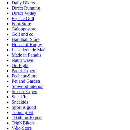
Daily Bikers
Direct Running
Direct-Volley
Espace Golf
Foot-Store
Galoppostore
Golf and co
Handball-Store
House of Rugby
La sellerie de Maé
Made in Paradis
Nauti-wave
On-Fight
Padel-Expert
Pecheur-Store
Pet and Garden
Slowood Interior
Smash-Expert
Sneak'In
Sneakids
Sport is good
Training-Fit
Triathlon-Expert
TripNBikers
Vélo-Store