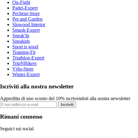
On-Fight
Padel-Expert
Pecheur-Store
Pet and Garden
Slowood Interior
Smash-Expert
Sneak'In
Sneakids
Sport is good
Training-Fit
Triathlon-Expert
TripNBikers
Vélo-Store
Winter-Expert
Iscriviti alla nostra newsletter
Approfitta di uno sconto del 10% iscrivendoti alla nostra newsletter
Iscriviti
Rimani connesso
Seguici sui social