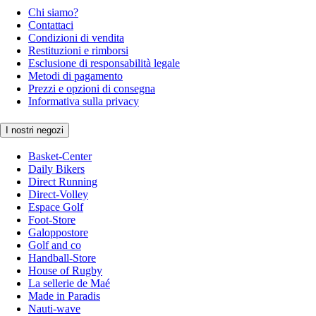
Chi siamo?
Contattaci
Condizioni di vendita
Restituzioni e rimborsi
Esclusione di responsabilità legale
Metodi di pagamento
Prezzi e opzioni di consegna
Informativa sulla privacy
I nostri negozi
Basket-Center
Daily Bikers
Direct Running
Direct-Volley
Espace Golf
Foot-Store
Galoppostore
Golf and co
Handball-Store
House of Rugby
La sellerie de Maé
Made in Paradis
Nauti-wave