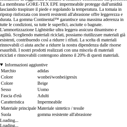
La membrana GORE-TEX EPE impermeabile protegge dall'umidità
lasciando traspirare il piede e regolando la temperatura. La tomaia in
ripstop rinforzata con inserti resistenti all'abrasione offre leggerezza e
durata. La gomma Continental™ garantisce una massima aderenza in
tutte le condizioni, su tutte le superfici, asciutte o bagnate.
L'ammortizzazione Lightstrike ultra leggera assicura dinamismo e
agilità. Scegliendo materiali riciclati, possiamo riutilizzare materiali già
esistenti, contribuendo così a ridurre i rifiuti. La scelta di materiali
rinnovabili ci aiuta anche a ridurre la nostra dipendenza dalle risorse
esauribili. I nostri prodotti realizzati con una miscela di materiali
riciclati e rinnovabili contengono almeno il 20% di questi materiali.
Informazioni aggiuntive
Marchio
adidas
Colore
wonbei/wonbei/gresix
Colore
Beige
Sesso
Uomo
Fascia d'età
Adulti
Caratteristica
Impermeabile
Materiale principale
Materiale sintetico / tessile
Suola
gomma resistente all'abrasione
Loading...
Loading...