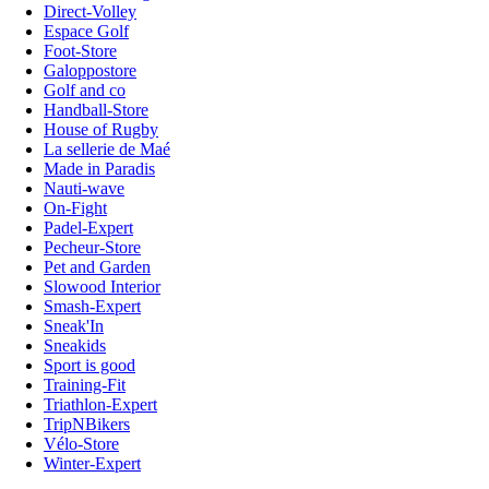
Direct-Volley
Espace Golf
Foot-Store
Galoppostore
Golf and co
Handball-Store
House of Rugby
La sellerie de Maé
Made in Paradis
Nauti-wave
On-Fight
Padel-Expert
Pecheur-Store
Pet and Garden
Slowood Interior
Smash-Expert
Sneak'In
Sneakids
Sport is good
Training-Fit
Triathlon-Expert
TripNBikers
Vélo-Store
Winter-Expert