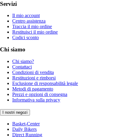
Servizi
Il mio account
Centro assistenza
Traccia il mio ordine
Restituisci il mio ordine
Codici sconto
Chi siamo
Chi siamo?
Contattaci
Condizioni di vendita
Restituzioni e rimborsi
Esclusione di responsabilità legale
Metodi di pagamento
Prezzi e opzioni di consegna
Informativa sulla privacy
I nostri negozi
Basket-Center
Daily Bikers
Direct Running