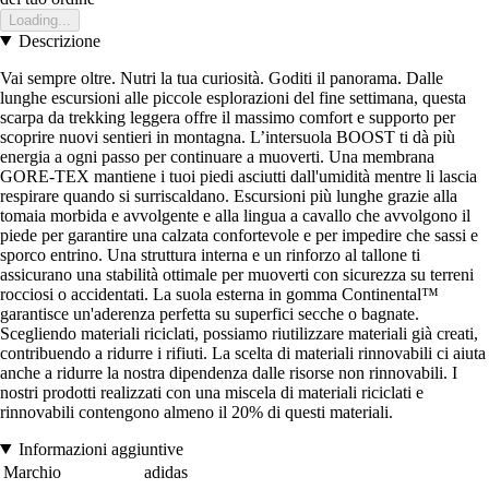
Loading...
Descrizione
Vai sempre oltre. Nutri la tua curiosità. Goditi il panorama. Dalle
lunghe escursioni alle piccole esplorazioni del fine settimana, questa
scarpa da trekking leggera offre il massimo comfort e supporto per
scoprire nuovi sentieri in montagna. L’intersuola BOOST ti dà più
energia a ogni passo per continuare a muoverti. Una membrana
GORE-TEX mantiene i tuoi piedi asciutti dall'umidità mentre li lascia
respirare quando si surriscaldano. Escursioni più lunghe grazie alla
tomaia morbida e avvolgente e alla lingua a cavallo che avvolgono il
piede per garantire una calzata confortevole e per impedire che sassi e
sporco entrino. Una struttura interna e un rinforzo al tallone ti
assicurano una stabilità ottimale per muoverti con sicurezza su terreni
rocciosi o accidentati. La suola esterna in gomma Continental™
garantisce un'aderenza perfetta su superfici secche o bagnate.
Scegliendo materiali riciclati, possiamo riutilizzare materiali già creati,
contribuendo a ridurre i rifiuti. La scelta di materiali rinnovabili ci aiuta
anche a ridurre la nostra dipendenza dalle risorse non rinnovabili. I
nostri prodotti realizzati con una miscela di materiali riciclati e
rinnovabili contengono almeno il 20% di questi materiali.
Informazioni aggiuntive
Marchio
adidas