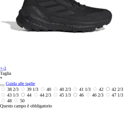
+-1
Taglia
*
Guida alle taglie
38 2/3
39 1/3
40
40 2/3
41 1/3
42
42 2/3
43 1/3
44
44 2/3
45 1/3
46
46 2/3
47 1/3
48
50
Questo campo è obbligatorio