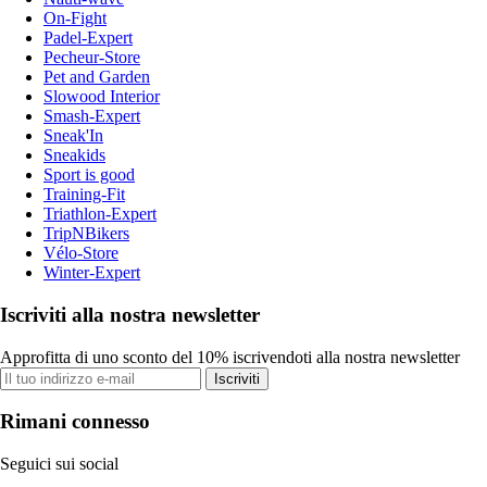
On-Fight
Padel-Expert
Pecheur-Store
Pet and Garden
Slowood Interior
Smash-Expert
Sneak'In
Sneakids
Sport is good
Training-Fit
Triathlon-Expert
TripNBikers
Vélo-Store
Winter-Expert
Iscriviti alla nostra newsletter
Approfitta di uno sconto del 10% iscrivendoti alla nostra newsletter
Iscriviti
Rimani connesso
Seguici sui social