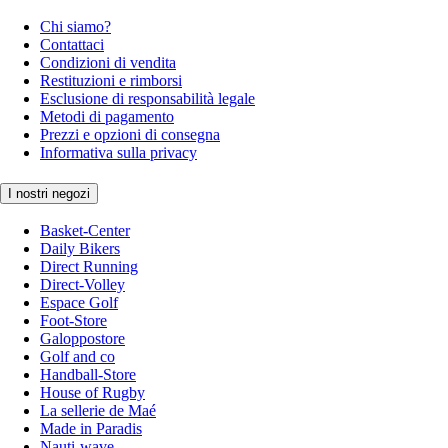
Chi siamo?
Contattaci
Condizioni di vendita
Restituzioni e rimborsi
Esclusione di responsabilità legale
Metodi di pagamento
Prezzi e opzioni di consegna
Informativa sulla privacy
I nostri negozi
Basket-Center
Daily Bikers
Direct Running
Direct-Volley
Espace Golf
Foot-Store
Galoppostore
Golf and co
Handball-Store
House of Rugby
La sellerie de Maé
Made in Paradis
Nauti-wave