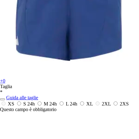
+0
Taglia
*
Guida alle taglie
XS
S
24h
M
24h
L
24h
XL
2XL
2XS
Questo campo è obbligatorio