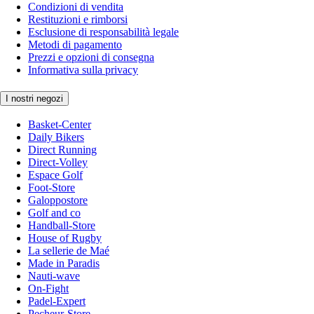
Condizioni di vendita
Restituzioni e rimborsi
Esclusione di responsabilità legale
Metodi di pagamento
Prezzi e opzioni di consegna
Informativa sulla privacy
I nostri negozi
Basket-Center
Daily Bikers
Direct Running
Direct-Volley
Espace Golf
Foot-Store
Galoppostore
Golf and co
Handball-Store
House of Rugby
La sellerie de Maé
Made in Paradis
Nauti-wave
On-Fight
Padel-Expert
Pecheur-Store