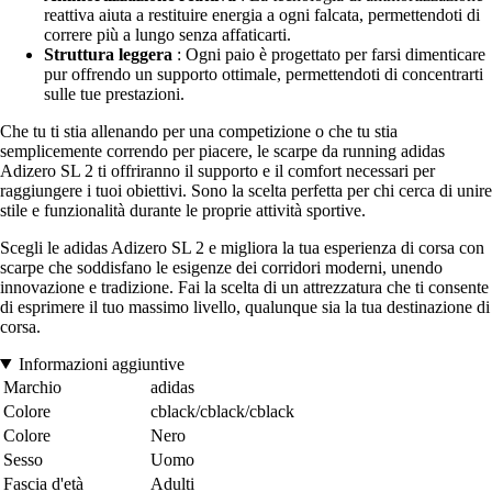
reattiva aiuta a restituire energia a ogni falcata, permettendoti di
correre più a lungo senza affaticarti.
Struttura leggera
: Ogni paio è progettato per farsi dimenticare
pur offrendo un supporto ottimale, permettendoti di concentrarti
sulle tue prestazioni.
Che tu ti stia allenando per una competizione o che tu stia
semplicemente correndo per piacere, le scarpe da running adidas
Adizero SL 2 ti offriranno il supporto e il comfort necessari per
raggiungere i tuoi obiettivi. Sono la scelta perfetta per chi cerca di unire
stile e funzionalità durante le proprie attività sportive.
Scegli le adidas Adizero SL 2 e migliora la tua esperienza di corsa con
scarpe che soddisfano le esigenze dei corridori moderni, unendo
innovazione e tradizione. Fai la scelta di un attrezzatura che ti consente
di esprimere il tuo massimo livello, qualunque sia la tua destinazione di
corsa.
Informazioni aggiuntive
Marchio
adidas
Colore
cblack/cblack/cblack
Colore
Nero
Sesso
Uomo
Fascia d'età
Adulti