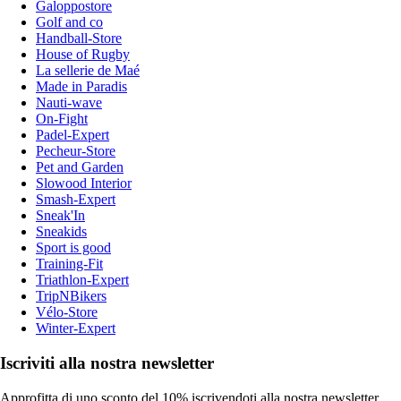
Galoppostore
Golf and co
Handball-Store
House of Rugby
La sellerie de Maé
Made in Paradis
Nauti-wave
On-Fight
Padel-Expert
Pecheur-Store
Pet and Garden
Slowood Interior
Smash-Expert
Sneak'In
Sneakids
Sport is good
Training-Fit
Triathlon-Expert
TripNBikers
Vélo-Store
Winter-Expert
Iscriviti alla nostra newsletter
Approfitta di uno sconto del 10% iscrivendoti alla nostra newsletter