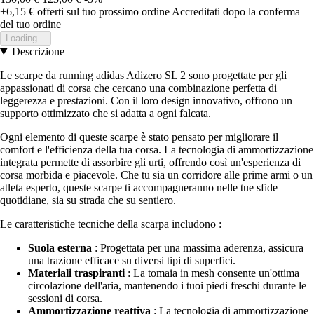
+6,15 €
offerti sul tuo prossimo ordine
Accreditati dopo la conferma
del tuo ordine
Loading...
Descrizione
Le scarpe da running adidas Adizero SL 2 sono progettate per gli
appassionati di corsa che cercano una combinazione perfetta di
leggerezza e prestazioni. Con il loro design innovativo, offrono un
supporto ottimizzato che si adatta a ogni falcata.
Ogni elemento di queste scarpe è stato pensato per migliorare il
comfort e l'efficienza della tua corsa. La tecnologia di ammortizzazione
integrata permette di assorbire gli urti, offrendo così un'esperienza di
corsa morbida e piacevole. Che tu sia un corridore alle prime armi o un
atleta esperto, queste scarpe ti accompagneranno nelle tue sfide
quotidiane, sia su strada che su sentiero.
Le caratteristiche tecniche della scarpa includono :
Suola esterna
: Progettata per una massima aderenza, assicura
una trazione efficace su diversi tipi di superfici.
Materiali traspiranti
: La tomaia in mesh consente un'ottima
circolazione dell'aria, mantenendo i tuoi piedi freschi durante le
sessioni di corsa.
Ammortizzazione reattiva
: La tecnologia di ammortizzazione