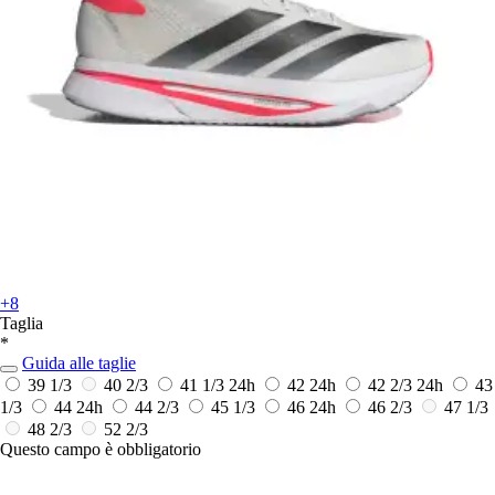
+8
Taglia
*
Guida alle taglie
39 1/3
40 2/3
41 1/3
24h
42
24h
42 2/3
24h
43
1/3
44
24h
44 2/3
45 1/3
46
24h
46 2/3
47 1/3
48 2/3
52 2/3
Questo campo è obbligatorio