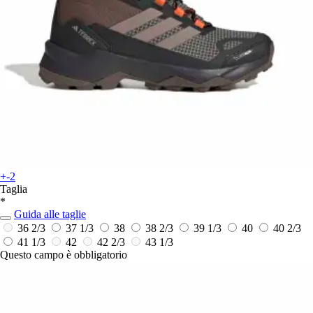
+-2
Taglia
*
Guida alle taglie
36 2/3
37 1/3
38
38 2/3
39 1/3
40
40 2/3
41 1/3
42
42 2/3
43 1/3
Questo campo è obbligatorio