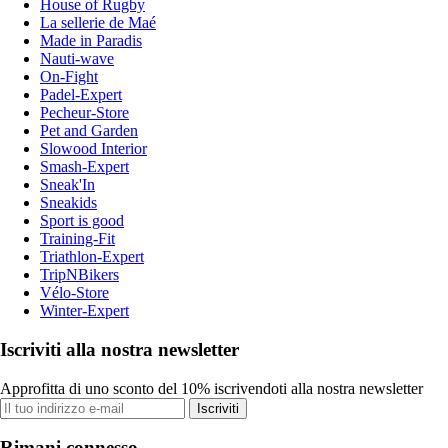
House of Rugby
La sellerie de Maé
Made in Paradis
Nauti-wave
On-Fight
Padel-Expert
Pecheur-Store
Pet and Garden
Slowood Interior
Smash-Expert
Sneak'In
Sneakids
Sport is good
Training-Fit
Triathlon-Expert
TripNBikers
Vélo-Store
Winter-Expert
Iscriviti alla nostra newsletter
Approfitta di uno sconto del 10% iscrivendoti alla nostra newsletter
Iscriviti
Rimani connesso