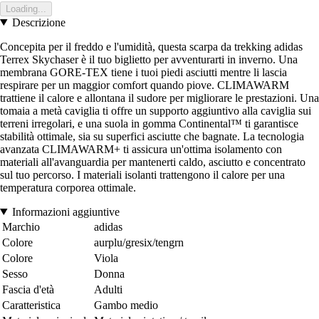
Loading...
Descrizione
Concepita per il freddo e l'umidità, questa scarpa da trekking adidas
Terrex Skychaser è il tuo biglietto per avventurarti in inverno. Una
membrana GORE-TEX tiene i tuoi piedi asciutti mentre li lascia
respirare per un maggior comfort quando piove. CLIMAWARM
trattiene il calore e allontana il sudore per migliorare le prestazioni. Una
tomaia a metà caviglia ti offre un supporto aggiuntivo alla caviglia sui
terreni irregolari, e una suola in gomma Continental™ ti garantisce
stabilità ottimale, sia su superfici asciutte che bagnate. La tecnologia
avanzata CLIMAWARM+ ti assicura un'ottima isolamento con
materiali all'avanguardia per mantenerti caldo, asciutto e concentrato
sul tuo percorso. I materiali isolanti trattengono il calore per una
temperatura corporea ottimale.
Informazioni aggiuntive
Marchio
adidas
Colore
aurplu/gresix/tengrn
Colore
Viola
Sesso
Donna
Fascia d'età
Adulti
Caratteristica
Gambo medio