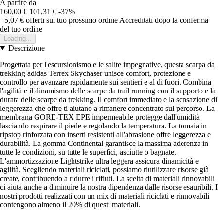
A partire da
160,00 €
101,31 €
-37%
+5,07 €
offerti sul tuo prossimo ordine
Accreditati dopo la conferma
del tuo ordine
Loading...
Descrizione
Progettata per l'escursionismo e le salite impegnative, questa scarpa da
trekking adidas Terrex Skychaser unisce comfort, protezione e
controllo per avanzare rapidamente sui sentieri e al di fuori. Combina
l'agilità e il dinamismo delle scarpe da trail running con il supporto e la
durata delle scarpe da trekking. Il comfort immediato e la sensazione di
leggerezza che offre ti aiutano a rimanere concentrato sul percorso. La
membrana GORE-TEX EPE impermeabile protegge dall'umidità
lasciando respirare il piede e regolando la temperatura. La tomaia in
ripstop rinforzata con inserti resistenti all'abrasione offre leggerezza e
durabilità. La gomma Continental garantisce la massima aderenza in
tutte le condizioni, su tutte le superfici, asciutte o bagnate.
L'ammortizzazione Lightstrike ultra leggera assicura dinamicità e
agilità. Scegliendo materiali riciclati, possiamo riutilizzare risorse già
create, contribuendo a ridurre i rifiuti. La scelta di materiali rinnovabili
ci aiuta anche a diminuire la nostra dipendenza dalle risorse esauribili. I
nostri prodotti realizzati con un mix di materiali riciclati e rinnovabili
contengono almeno il 20% di questi materiali.