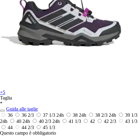
+5
Taglia
*
Guida alle taglie
36
36 2/3
37 1/3
24h
38
24h
38 2/3
24h
39 1/3
24h
40
24h
40 2/3
24h
41 1/3
42
42 2/3
43 1/3
44
44 2/3
45 1/3
Questo campo è obbligatorio