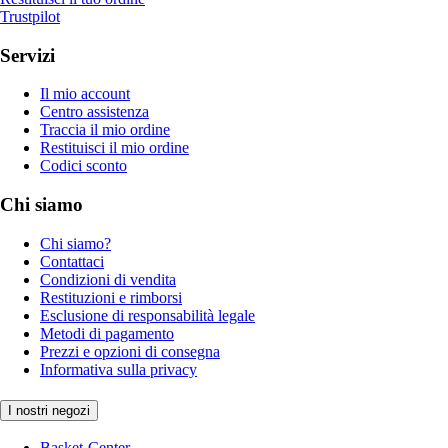
Trustpilot
Servizi
Il mio account
Centro assistenza
Traccia il mio ordine
Restituisci il mio ordine
Codici sconto
Chi siamo
Chi siamo?
Contattaci
Condizioni di vendita
Restituzioni e rimborsi
Esclusione di responsabilità legale
Metodi di pagamento
Prezzi e opzioni di consegna
Informativa sulla privacy
I nostri negozi
Basket-Center