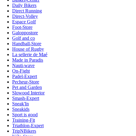
Daily Bikers
Direct Running
Direct-Volley
Espace Golf
Foot-Store
Galoppostore
Golf and co
Handball-Store
House of Rugby
La sellerie de Maé
Made in Paradis
Nauti-wave
On-Fight
Padel-Expert
Pecheur-Store
Pet and Garden
Slowood Interior
Smash-Expert
Sneak'In
Sneakids
Sport is good
Training-Fit
Triathlon-Expert
TripNBikers