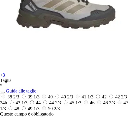
+3
Taglia
*
Guida alle taglie
38 2/3
39 1/3
40
40 2/3
41 1/3
42
42 2/3
24h
43 1/3
44
44 2/3
45 1/3
46
46 2/3
47
1/3
48
49 1/3
50 2/3
Questo campo è obbligatorio