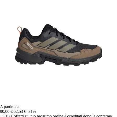
A partire da
90,00 €
62,53 €
-31%
+3,13 €
offerti sul tuo prossimo ordine
Accreditati dopo la conferma