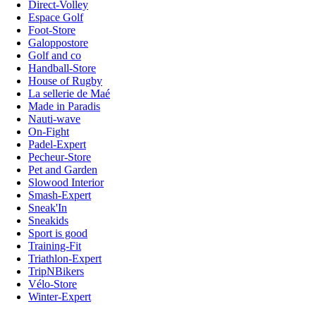
Direct-Volley
Espace Golf
Foot-Store
Galoppostore
Golf and co
Handball-Store
House of Rugby
La sellerie de Maé
Made in Paradis
Nauti-wave
On-Fight
Padel-Expert
Pecheur-Store
Pet and Garden
Slowood Interior
Smash-Expert
Sneak'In
Sneakids
Sport is good
Training-Fit
Triathlon-Expert
TripNBikers
Vélo-Store
Winter-Expert