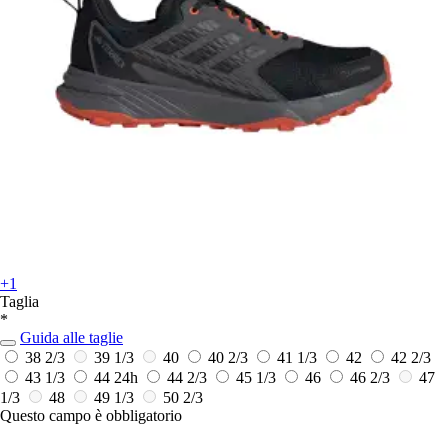
+1
Taglia
*
Guida alle taglie
38 2/3
39 1/3
40
40 2/3
41 1/3
42
42 2/3
43 1/3
44
24h
44 2/3
45 1/3
46
46 2/3
47
1/3
48
49 1/3
50 2/3
Questo campo è obbligatorio