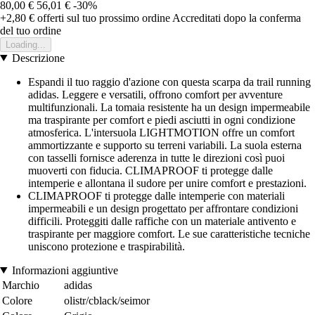
80,00 €
56,01 €
-30%
+2,80 €
offerti sul tuo prossimo ordine
Accreditati dopo la conferma
del tuo ordine
Loading...
Descrizione
Espandi il tuo raggio d'azione con questa scarpa da trail running
adidas. Leggere e versatili, offrono comfort per avventure
multifunzionali. La tomaia resistente ha un design impermeabile
ma traspirante per comfort e piedi asciutti in ogni condizione
atmosferica. L'intersuola LIGHTMOTION offre un comfort
ammortizzante e supporto su terreni variabili. La suola esterna
con tasselli fornisce aderenza in tutte le direzioni così puoi
muoverti con fiducia. CLIMAPROOF ti protegge dalle
intemperie e allontana il sudore per unire comfort e prestazioni.
CLIMAPROOF ti protegge dalle intemperie con materiali
impermeabili e un design progettato per affrontare condizioni
difficili. Proteggiti dalle raffiche con un materiale antivento e
traspirante per maggiore comfort. Le sue caratteristiche tecniche
uniscono protezione e traspirabilità.
Informazioni aggiuntive
Marchio
adidas
Colore
olistr/cblack/seimor