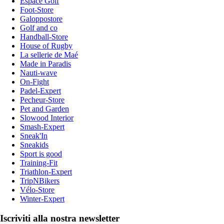
Espace Golf
Foot-Store
Galoppostore
Golf and co
Handball-Store
House of Rugby
La sellerie de Maé
Made in Paradis
Nauti-wave
On-Fight
Padel-Expert
Pecheur-Store
Pet and Garden
Slowood Interior
Smash-Expert
Sneak'In
Sneakids
Sport is good
Training-Fit
Triathlon-Expert
TripNBikers
Vélo-Store
Winter-Expert
Iscriviti alla nostra newsletter