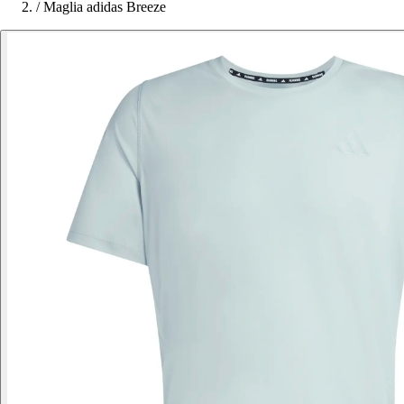
/
Maglia adidas Breeze