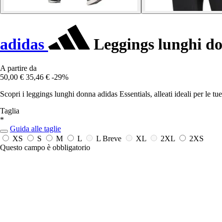
adidas
Leggings lunghi do
A partire da
50,00 €
35,46 €
-29%
Scopri i leggings lunghi donna adidas Essentials, alleati ideali per le t
Taglia
*
Guida alle taglie
XS
S
M
L
L Breve
XL
2XL
2XS
Questo campo è obbligatorio