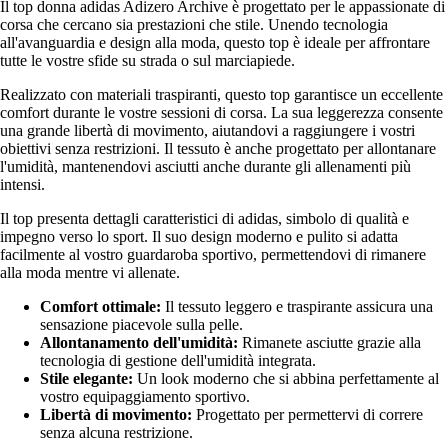
Il top donna adidas Adizero Archive è progettato per le appassionate di
corsa che cercano sia prestazioni che stile. Unendo tecnologia
all'avanguardia e design alla moda, questo top è ideale per affrontare
tutte le vostre sfide su strada o sul marciapiede.
Realizzato con materiali traspiranti, questo top garantisce un eccellente
comfort durante le vostre sessioni di corsa. La sua leggerezza consente
una grande libertà di movimento, aiutandovi a raggiungere i vostri
obiettivi senza restrizioni. Il tessuto è anche progettato per allontanare
l'umidità, mantenendovi asciutti anche durante gli allenamenti più
intensi.
Il top presenta dettagli caratteristici di adidas, simbolo di qualità e
impegno verso lo sport. Il suo design moderno e pulito si adatta
facilmente al vostro guardaroba sportivo, permettendovi di rimanere
alla moda mentre vi allenate.
Comfort ottimale:
Il tessuto leggero e traspirante assicura una
sensazione piacevole sulla pelle.
Allontanamento dell'umidità:
Rimanete asciutte grazie alla
tecnologia di gestione dell'umidità integrata.
Stile elegante:
Un look moderno che si abbina perfettamente al
vostro equipaggiamento sportivo.
Libertà di movimento:
Progettato per permettervi di correre
senza alcuna restrizione.