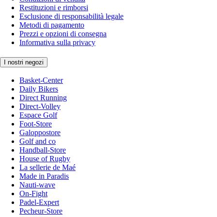
Restituzioni e rimborsi
Esclusione di responsabilità legale
Metodi di pagamento
Prezzi e opzioni di consegna
Informativa sulla privacy
I nostri negozi
Basket-Center
Daily Bikers
Direct Running
Direct-Volley
Espace Golf
Foot-Store
Galoppostore
Golf and co
Handball-Store
House of Rugby
La sellerie de Maé
Made in Paradis
Nauti-wave
On-Fight
Padel-Expert
Pecheur-Store