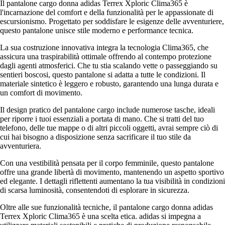
Il pantalone cargo donna adidas Terrex Xploric Clima365 è
l'incarnazione del comfort e della funzionalità per le appassionate di
escursionismo. Progettato per soddisfare le esigenze delle avventuriere,
questo pantalone unisce stile moderno e performance tecnica.
La sua costruzione innovativa integra la tecnologia Clima365, che
assicura una traspirabilità ottimale offrendo al contempo protezione
dagli agenti atmosferici. Che tu stia scalando vette o passeggiando su
sentieri boscosi, questo pantalone si adatta a tutte le condizioni. Il
materiale sintetico è leggero e robusto, garantendo una lunga durata e
un comfort di movimento.
Il design pratico del pantalone cargo include numerose tasche, ideali
per riporre i tuoi essenziali a portata di mano. Che si tratti del tuo
telefono, delle tue mappe o di altri piccoli oggetti, avrai sempre ciò di
cui hai bisogno a disposizione senza sacrificare il tuo stile da
avventuriera.
Con una vestibilità pensata per il corpo femminile, questo pantalone
offre una grande libertà di movimento, mantenendo un aspetto sportivo
ed elegante. I dettagli riflettenti aumentano la tua visibilità in condizioni
di scarsa luminosità, consentendoti di esplorare in sicurezza.
Oltre alle sue funzionalità tecniche, il pantalone cargo donna adidas
Terrex Xploric Clima365 è una scelta etica. adidas si impegna a