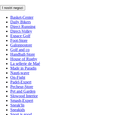
I nostri negozi
Basket-Center
Daily Bikers
Direct Running
Direct-Volley
Espace Golf
Foot-Store
Galoppostore
Golf and co
Handball-Store
House of Rugby
La sellerie de Maé
Made in Paradis
Nauti-wave
On-Fight
Padel-Expert
Pecheur-Store
Pet and Garden
Slowood Interior
Smash-Expert
Sneak'In
Sneakids
Sport is good