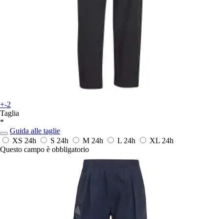
+-2
Taglia
*
Guida alle taglie
XS
24h
S
24h
M
24h
L
24h
XL
24h
Questo campo è obbligatorio