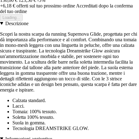
130,00 €
123,50 €
-5%
+6,18 €
offerti sul tuo prossimo ordine
Accreditati dopo la conferma
del tuo ordine
Loading...
Descrizione
Scopri la nostra scarpa da running Supernova Glide, progettata per chi
dà importanza alla performance e al comfort. Combinando una tomaia
in mono-mesh leggera con una linguetta in peluche, offre una calzata
sicura e traspirante. La tecnologia Dreamstrike Glow assicura
un'ammortizzazione morbida e stabile, per sostenere ogni tuo
movimento. La scultura delle barre nella soletta intermedia facilita la
transizione dal tallone alla parte anteriore del piede. La suola esterna
leggera in gomma trasparente offre una buona trazione, mentre i
dettagli riflettenti aggiungono un tocco di stile. Con le 3 strisce
iconiche adidas e un design ben pensato, questa scarpa è fatta per dare
energia e ispirare.
Calzata standard.
Lacci.
Tomaia: 100% tessuto.
Soletta 100% tessuto.
Suola in gomma.
Tecnologia DREAMSTRIKE GLOW.
Informazioni aggiuntive