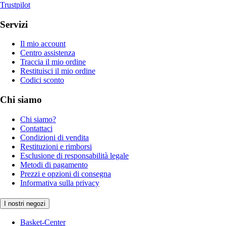
Trustpilot
Servizi
Il mio account
Centro assistenza
Traccia il mio ordine
Restituisci il mio ordine
Codici sconto
Chi siamo
Chi siamo?
Contattaci
Condizioni di vendita
Restituzioni e rimborsi
Esclusione di responsabilità legale
Metodi di pagamento
Prezzi e opzioni di consegna
Informativa sulla privacy
I nostri negozi
Basket-Center