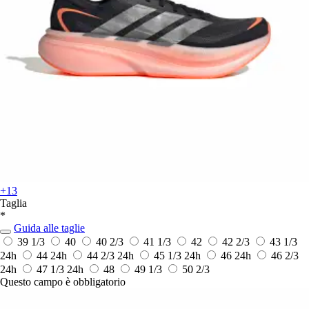
+13
Taglia
*
Guida alle taglie
39 1/3
40
40 2/3
41 1/3
42
42 2/3
43 1/3
24h
44
24h
44 2/3
24h
45 1/3
24h
46
24h
46 2/3
24h
47 1/3
24h
48
49 1/3
50 2/3
Questo campo è obbligatorio