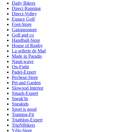
Daily Bikers
Direct Running
Direct-Volley
Espace Golf
Foot-Store
Galoppostore
Golf and co
Handball-Store
House of Rugby
La sellerie de Maé
Made in Paradis
Nauti-wave
On-Fight
Padel-Expert
Pecheur-Store
Pet and Garden
Slowood Interior
Smash-Expert
Sneak'In
Sneakids
Sport is good
Training-Fit
Triathlon-Expert
TripNBikers
Vélo-Store