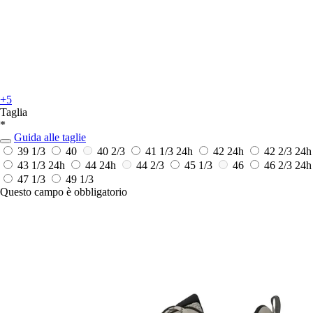
+5
Taglia
*
Guida alle taglie
39 1/3
40
40 2/3
41 1/3
24h
42
24h
42 2/3
24h
43 1/3
24h
44
24h
44 2/3
45 1/3
46
46 2/3
24h
47 1/3
49 1/3
Questo campo è obbligatorio