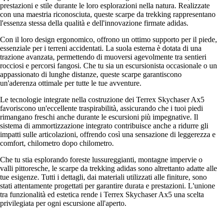
prestazioni e stile durante le loro esplorazioni nella natura. Realizzate
con una maestria riconosciuta, queste scarpe da trekking rappresentano
l'essenza stessa della qualità e dell'innovazione firmate adidas.
Con il loro design ergonomico, offrono un ottimo supporto per il piede,
essenziale per i terreni accidentati. La suola esterna è dotata di una
trazione avanzata, permettendo di muoversi agevolmente tra sentieri
rocciosi e percorsi fangosi. Che tu sia un escursionista occasionale o un
appassionato di lunghe distanze, queste scarpe garantiscono
un'aderenza ottimale per tutte le tue avventure.
Le tecnologie integrate nella costruzione dei Terrex Skychaser Ax5
favoriscono un'eccellente traspirabilità, assicurando che i tuoi piedi
rimangano freschi anche durante le escursioni più impegnative. Il
sistema di ammortizzazione integrato contribuisce anche a ridurre gli
impatti sulle articolazioni, offrendo così una sensazione di leggerezza e
comfort, chilometro dopo chilometro.
Che tu stia esplorando foreste lussureggianti, montagne impervie o
valli pittoresche, le scarpe da trekking adidas sono altrettanto adatte alle
tue esigenze. Tutti i dettagli, dai materiali utilizzati alle finiture, sono
stati attentamente progettati per garantire durata e prestazioni. L'unione
tra funzionalità ed estetica rende i Terrex Skychaser Ax5 una scelta
privilegiata per ogni escursione all'aperto.