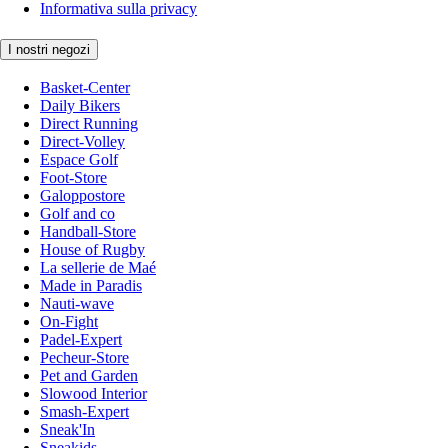
Informativa sulla privacy
I nostri negozi
Basket-Center
Daily Bikers
Direct Running
Direct-Volley
Espace Golf
Foot-Store
Galoppostore
Golf and co
Handball-Store
House of Rugby
La sellerie de Maé
Made in Paradis
Nauti-wave
On-Fight
Padel-Expert
Pecheur-Store
Pet and Garden
Slowood Interior
Smash-Expert
Sneak'In
Sneakids