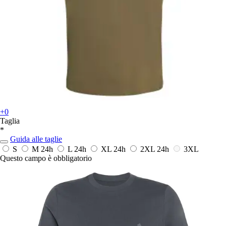
+0
Taglia
*
Guida alle taglie
S
M
24h
L
24h
XL
24h
2XL
24h
3XL
Questo campo è obbligatorio