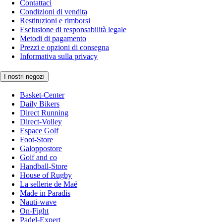
Contattaci
Condizioni di vendita
Restituzioni e rimborsi
Esclusione di responsabilità legale
Metodi di pagamento
Prezzi e opzioni di consegna
Informativa sulla privacy
I nostri negozi
Basket-Center
Daily Bikers
Direct Running
Direct-Volley
Espace Golf
Foot-Store
Galoppostore
Golf and co
Handball-Store
House of Rugby
La sellerie de Maé
Made in Paradis
Nauti-wave
On-Fight
Padel-Expert