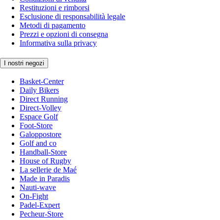
Restituzioni e rimborsi
Esclusione di responsabilità legale
Metodi di pagamento
Prezzi e opzioni di consegna
Informativa sulla privacy
I nostri negozi
Basket-Center
Daily Bikers
Direct Running
Direct-Volley
Espace Golf
Foot-Store
Galoppostore
Golf and co
Handball-Store
House of Rugby
La sellerie de Maé
Made in Paradis
Nauti-wave
On-Fight
Padel-Expert
Pecheur-Store