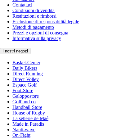
Contattaci
Condizioni di vendita
Restituzioni e rimborsi
Esclusione di responsabilità legale
Metodi di pagamento
Prezzi e opzioni di consegna
Informativa sulla privacy
I nostri negozi
Basket-Center
Daily Bikers
Direct Running
Direct-Volley
Espace Golf
Foot-Store
Galoppostore
Golf and co
Handball-Store
House of Rugby
La sellerie de Maé
Made in Paradis
Nauti-wave
On-Fight