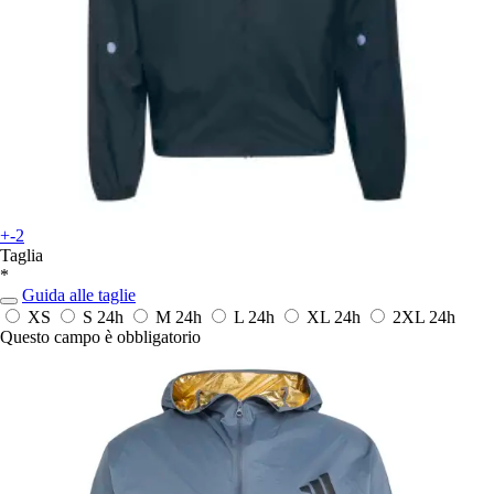
+-2
Taglia
*
Guida alle taglie
XS
S
24h
M
24h
L
24h
XL
24h
2XL
24h
Questo campo è obbligatorio