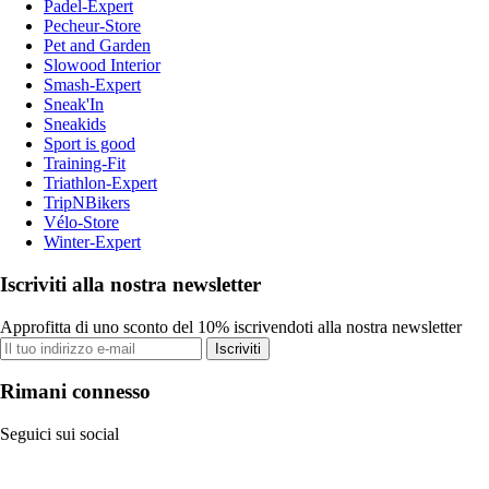
Padel-Expert
Pecheur-Store
Pet and Garden
Slowood Interior
Smash-Expert
Sneak'In
Sneakids
Sport is good
Training-Fit
Triathlon-Expert
TripNBikers
Vélo-Store
Winter-Expert
Iscriviti alla nostra newsletter
Approfitta di uno sconto del 10% iscrivendoti alla nostra newsletter
Iscriviti
Rimani connesso
Seguici sui social