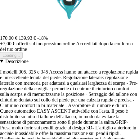
170,00 €
139,93 €
-18%
+7,00 €
offerti sul tuo prossimo ordine
Accreditati dopo la conferma
del tuo ordine
Loading...
Descrizione
I modelli 305, 325 e 345 Access hanno un attacco a regolazione rapida
e un'eccellente tenuta del piede. Regolazione laterale: regolazione
laterale con memoria per adattarsi a qualsiasi larghezza di scarpa - Pre-
regolazione della caviglia: permette di centrare il cinturino comfort
sulla scarpa e di memorizzarne la posizione - Serraggio del tallone con
cinturino dentato sul collo del piede per una calzata rapida e precisa -
Cinturino comfort in bi-materiale - Assorbitore di rumore e di urti -
Cuneo automatico EASY ASCENT attivabile con l'asta. Il peso è
distribuito su tutto il tallone dell'attacco, in modo da evitare la
sensazione di punzonamento sotto il piede durante la salita.GRIP-
Presa molto forte sui pendii grazie al design 3D- L'artiglio anteriore in
acciaio inossidabile offre la massima trazione sui pendii ripidi.
Realizzato in acciaio inossidabile ad alte prestazioni, è altamente