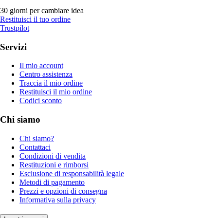
30 giorni per cambiare idea
Restituisci il tuo ordine
Trustpilot
Servizi
Il mio account
Centro assistenza
Traccia il mio ordine
Restituisci il mio ordine
Codici sconto
Chi siamo
Chi siamo?
Contattaci
Condizioni di vendita
Restituzioni e rimborsi
Esclusione di responsabilità legale
Metodi di pagamento
Prezzi e opzioni di consegna
Informativa sulla privacy