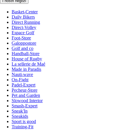
I nostri negozi
Basket-Center
Daily Bikers
Direct Running
Direct-Volley
Espace Golf
Foot-Store
Galoppostore
Golf and co
Handball-Store
House of Rugby
La sellerie de Maé
Made in Paradis
Nauti-wave
On-Fight
Padel-Expert
Pecheur-Store
Pet and Garden
Slowood Interior
Smash-Expert
Sneak'In
Sneakids
Sport is good
Training-Fit