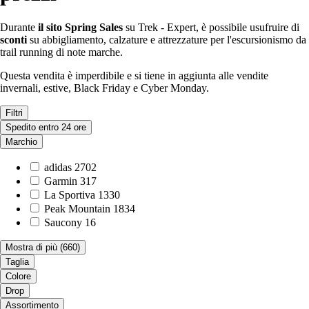
Durante
il
sito Spring Sales
su Trek - Expert, è possibile usufruire di
sconti
su abbigliamento, calzature e attrezzature per l'escursionismo da
trail running di note marche.
Questa vendita è imperdibile e si tiene in aggiunta alle vendite
invernali, estive, Black Friday e Cyber Monday.
Filtri
Spedito entro 24 ore
Marchio
adidas
2702
Garmin
317
La Sportiva
1330
Peak Mountain
1834
Saucony
16
Mostra di più
(660)
Taglia
Colore
Drop
Assortimento