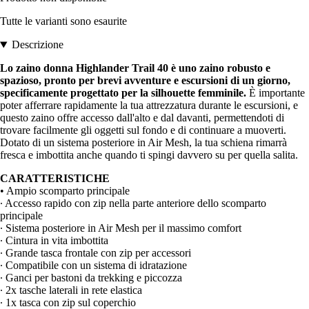
Tutte le varianti sono esaurite
Descrizione
Lo zaino donna Highlander Trail 40 è uno zaino robusto e
spazioso, pronto per brevi avventure e escursioni di un giorno,
specificamente progettato per la silhouette femminile.
È importante
poter afferrare rapidamente la tua attrezzatura durante le escursioni, e
questo zaino offre accesso dall'alto e dal davanti, permettendoti di
trovare facilmente gli oggetti sul fondo e di continuare a muoverti.
Dotato di un sistema posteriore in Air Mesh, la tua schiena rimarrà
fresca e imbottita anche quando ti spingi davvero su per quella salita.
CARATTERISTICHE
• Ampio scomparto principale
∙ Accesso rapido con zip nella parte anteriore dello scomparto
principale
∙ Sistema posteriore in Air Mesh per il massimo comfort
∙ Cintura in vita imbottita
∙ Grande tasca frontale con zip per accessori
∙ Compatibile con un sistema di idratazione
∙ Ganci per bastoni da trekking e piccozza
∙ 2x tasche laterali in rete elastica
∙ 1x tasca con zip sul coperchio