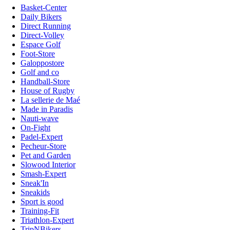
Basket-Center
Daily Bikers
Direct Running
Direct-Volley
Espace Golf
Foot-Store
Galoppostore
Golf and co
Handball-Store
House of Rugby
La sellerie de Maé
Made in Paradis
Nauti-wave
On-Fight
Padel-Expert
Pecheur-Store
Pet and Garden
Slowood Interior
Smash-Expert
Sneak'In
Sneakids
Sport is good
Training-Fit
Triathlon-Expert
TripNBikers