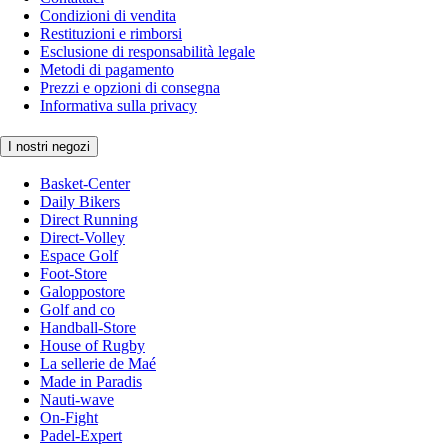
Condizioni di vendita
Restituzioni e rimborsi
Esclusione di responsabilità legale
Metodi di pagamento
Prezzi e opzioni di consegna
Informativa sulla privacy
I nostri negozi
Basket-Center
Daily Bikers
Direct Running
Direct-Volley
Espace Golf
Foot-Store
Galoppostore
Golf and co
Handball-Store
House of Rugby
La sellerie de Maé
Made in Paradis
Nauti-wave
On-Fight
Padel-Expert