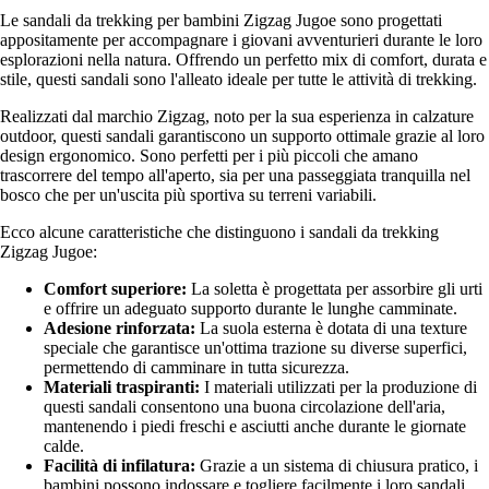
Le sandali da trekking per bambini Zigzag Jugoe sono progettati
appositamente per accompagnare i giovani avventurieri durante le loro
esplorazioni nella natura. Offrendo un perfetto mix di comfort, durata e
stile, questi sandali sono l'alleato ideale per tutte le attività di trekking.
Realizzati dal marchio Zigzag, noto per la sua esperienza in calzature
outdoor, questi sandali garantiscono un supporto ottimale grazie al loro
design ergonomico. Sono perfetti per i più piccoli che amano
trascorrere del tempo all'aperto, sia per una passeggiata tranquilla nel
bosco che per un'uscita più sportiva su terreni variabili.
Ecco alcune caratteristiche che distinguono i sandali da trekking
Zigzag Jugoe:
Comfort superiore:
La soletta è progettata per assorbire gli urti
e offrire un adeguato supporto durante le lunghe camminate.
Adesione rinforzata:
La suola esterna è dotata di una texture
speciale che garantisce un'ottima trazione su diverse superfici,
permettendo di camminare in tutta sicurezza.
Materiali traspiranti:
I materiali utilizzati per la produzione di
questi sandali consentono una buona circolazione dell'aria,
mantenendo i piedi freschi e asciutti anche durante le giornate
calde.
Facilità di infilatura:
Grazie a un sistema di chiusura pratico, i
bambini possono indossare e togliere facilmente i loro sandali,