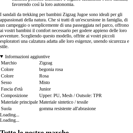
favorendo così la loro autonomia.
I sandali da trekking per bambini Zigzag Jugoe sono ideali per gli
appassionati della natura. Che si tratti di un'escursione in famiglia, di
un campeggio o semplicemente di una passeggiata nel parco, offrono
ai vostri bambini il comfort necessario per godere appieno delle loro
avventure. Scegliendo questo modello, offrite ai vostri piccoli
esploratori una calzatura adatta alle loro esigenze, unendo sicurezza e
stile.
Informazioni aggiuntive
Marchio
Zigzag
Colore
begonia rosa
Colore
Rosa
Sesso
Misto
Fascia d'età
Junior
Composizione
Upper: PU, Mesh / Outsole: TPR
Materiale principale
Materiale sintetico / tessile
Suola
gomma resistente all'abrasione
Loading...
Loading...
Tutte le nostre marche