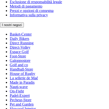
Esclusione di responsabilità legale
Metodi di pagamento
Prezzi e opzioni di consegna
Informativa sulla privacy
I nostri negozi
Basket-Center
Daily Bikers
Direct Running
Direct-Volley
Espace Golf
Foot-Store
Galoppostore
Golf and co
Handball-Store
House of Rugby
La sellerie de Maé
Made in Paradis
Nauti-wave
On-Fight
Padel-Expert
Pecheur-Store
Pet and Garden
Slowood Interior