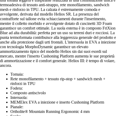
una tomaia leggera e traspirante realizzata in una combinazione unica e
termoadesiva di tessuto anti-strappo, rete monofilamento, sandwich
mesh e rinforzo in TPU. La calzata è estremamente comoda e
avvolgente, derivata dal modello Helios SR. La presenza del
contrafforte sul tallone evita schiacciamenti durante l'inserimento,
mentre il colletto morbido e avvolgente dotato di cuscinetti 3D Foam
garantisce un comfort ottimale. La suola esterna è in composto FriXion
Blue ad alta durabilità: perfetta per un uso su terreni duri e rocciosi. La
punta termoformata contribuisce alla leggerezza generale del prodotto e
anche alla protezione dagli urti frontali. L'intersuola in EVA a iniezione
con tecnologia MorphoDynamic garantisce un elevato
ammortizzamento tipico del modello Helios sin dai suoi esordi sul
mercato, mentre l'inserto Cushoning Platform aumenta le sue proprietà
di ammortizzazione e il comfort generale. Helios III: è tempo di volare,
ancora.
Tomaia:
Rete monofilamento + tessuto rip-stop + sandwich mesh +
rinforzi in TPU
Fodera:
Composto antiscivolo
Intersuola:
MEMElex EVA a iniezione e inserto Cushoning Platform
Pianale:
Ortholite® Mountain Running Ergonomic 4 mm