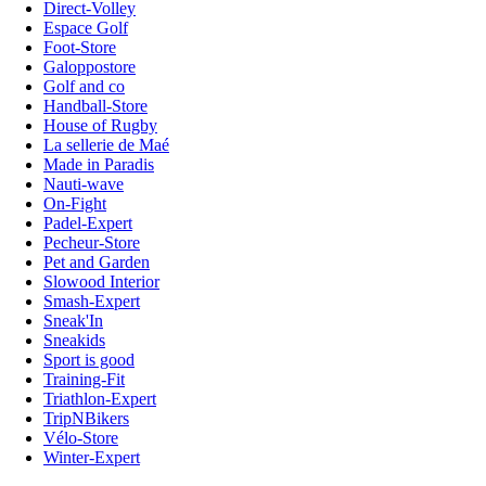
Direct-Volley
Espace Golf
Foot-Store
Galoppostore
Golf and co
Handball-Store
House of Rugby
La sellerie de Maé
Made in Paradis
Nauti-wave
On-Fight
Padel-Expert
Pecheur-Store
Pet and Garden
Slowood Interior
Smash-Expert
Sneak'In
Sneakids
Sport is good
Training-Fit
Triathlon-Expert
TripNBikers
Vélo-Store
Winter-Expert