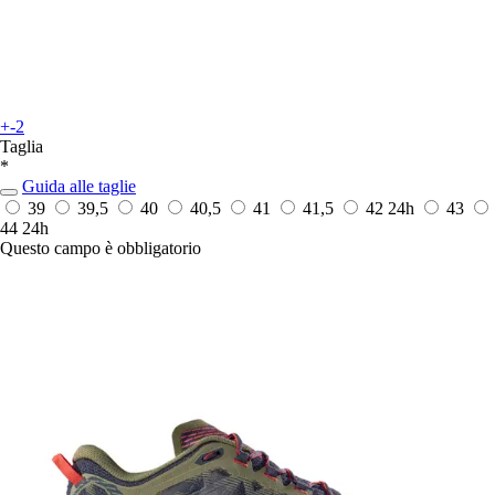
+-2
Taglia
*
Guida alle taglie
39
39,5
40
40,5
41
41,5
42
24h
43
44
24h
Questo campo è obbligatorio