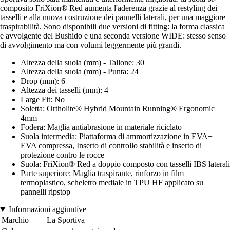
composito FriXion® Red aumenta l'aderenza grazie al restyling dei
tasselli e alla nuova costruzione dei pannelli laterali, per una maggiore
traspirabilità. Sono disponibili due versioni di fitting: la forma classica
e avvolgente del Bushido e una seconda versione WIDE: stesso senso
di avvolgimento ma con volumi leggermente più grandi.
Altezza della suola (mm) - Tallone: 30
Altezza della suola (mm) - Punta: 24
Drop (mm): 6
Altezza dei tasselli (mm): 4
Large Fit: No
Soletta: Ortholite® Hybrid Mountain Running® Ergonomic
4mm
Fodera: Maglia antiabrasione in materiale riciclato
Suola intermedia: Piattaforma di ammortizzazione in EVA+
EVA compressa, Inserto di controllo stabilità e inserto di
protezione contro le rocce
Suola: FriXion® Red a doppio composto con tasselli IBS laterali
Parte superiore: Maglia traspirante, rinforzo in film
termoplastico, scheletro mediale in TPU HF applicato su
pannelli ripstop
Informazioni aggiuntive
Marchio
La Sportiva