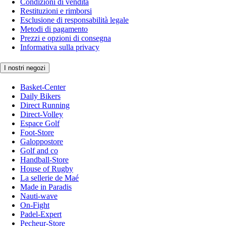
Condizioni di vendita
Restituzioni e rimborsi
Esclusione di responsabilità legale
Metodi di pagamento
Prezzi e opzioni di consegna
Informativa sulla privacy
I nostri negozi
Basket-Center
Daily Bikers
Direct Running
Direct-Volley
Espace Golf
Foot-Store
Galoppostore
Golf and co
Handball-Store
House of Rugby
La sellerie de Maé
Made in Paradis
Nauti-wave
On-Fight
Padel-Expert
Pecheur-Store