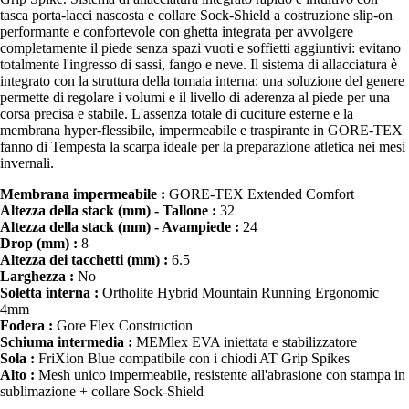
tasca porta-lacci nascosta e collare Sock-Shield a costruzione slip-on
performante e confortevole con ghetta integrata per avvolgere
completamente il piede senza spazi vuoti e soffietti aggiuntivi: evitano
totalmente l'ingresso di sassi, fango e neve. Il sistema di allacciatura è
integrato con la struttura della tomaia interna: una soluzione del genere
permette di regolare i volumi e il livello di aderenza al piede per una
corsa precisa e stabile. L'assenza totale di cuciture esterne e la
membrana hyper-flessibile, impermeabile e traspirante in GORE-TEX
fanno di Tempesta la scarpa ideale per la preparazione atletica nei mesi
invernali.
Membrana impermeabile :
GORE-TEX Extended Comfort
Altezza della stack (mm) - Tallone :
32
Altezza della stack (mm) - Avampiede :
24
Drop (mm) :
8
Altezza dei tacchetti (mm) :
6.5
Larghezza :
No
Soletta interna :
Ortholite Hybrid Mountain Running Ergonomic
4mm
Fodera :
Gore Flex Construction
Schiuma intermedia :
MEMlex EVA iniettata e stabilizzatore
Sola :
FriXion Blue compatibile con i chiodi AT Grip Spikes
Alto :
Mesh unico impermeabile, resistente all'abrasione con stampa in
sublimazione + collare Sock-Shield