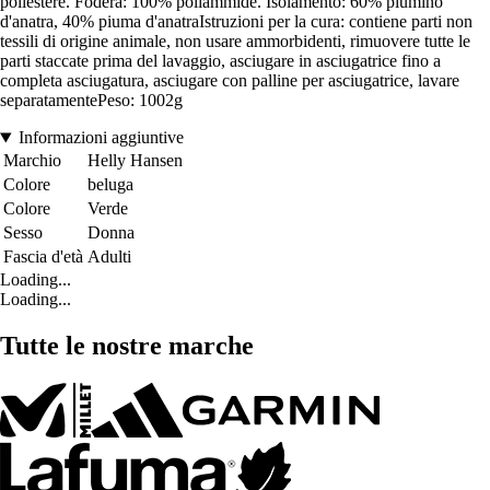
poliestere. Fodera: 100% poliammide. Isolamento: 60% piumino
d'anatra, 40% piuma d'anatraIstruzioni per la cura: contiene parti non
tessili di origine animale, non usare ammorbidenti, rimuovere tutte le
parti staccate prima del lavaggio, asciugare in asciugatrice fino a
completa asciugatura, asciugare con palline per asciugatrice, lavare
separatamentePeso: 1002g
Informazioni aggiuntive
Marchio
Helly Hansen
Colore
beluga
Colore
Verde
Sesso
Donna
Fascia d'età
Adulti
Loading...
Loading...
Tutte le nostre marche