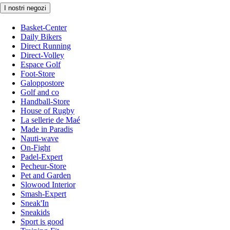
I nostri negozi
Basket-Center
Daily Bikers
Direct Running
Direct-Volley
Espace Golf
Foot-Store
Galoppostore
Golf and co
Handball-Store
House of Rugby
La sellerie de Maé
Made in Paradis
Nauti-wave
On-Fight
Padel-Expert
Pecheur-Store
Pet and Garden
Slowood Interior
Smash-Expert
Sneak'In
Sneakids
Sport is good