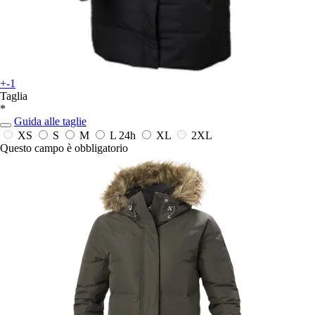
+-1
Taglia
*
Guida alle taglie
XS
S
M
L
24h
XL
2XL
Questo campo è obbligatorio