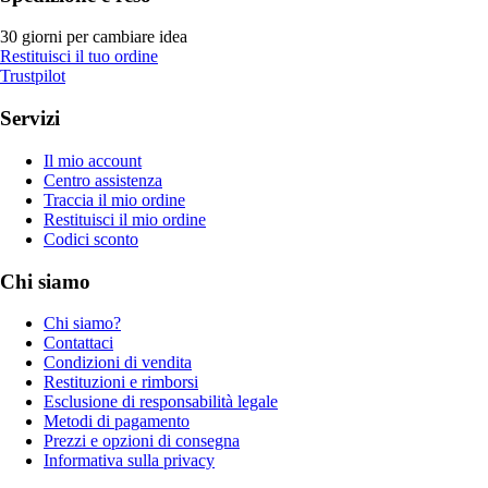
30 giorni per cambiare idea
Restituisci il tuo ordine
Trustpilot
Servizi
Il mio account
Centro assistenza
Traccia il mio ordine
Restituisci il mio ordine
Codici sconto
Chi siamo
Chi siamo?
Contattaci
Condizioni di vendita
Restituzioni e rimborsi
Esclusione di responsabilità legale
Metodi di pagamento
Prezzi e opzioni di consegna
Informativa sulla privacy