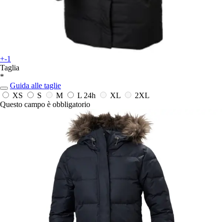
+-1
Taglia
*
Guida alle taglie
XS
S
M
L
24h
XL
2XL
Questo campo è obbligatorio