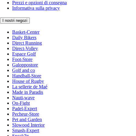
Prezzi e opzioni di consegna
Informativa sulla privacy
I nostri negozi
Basket-Center
Daily Bikers
Direct Running
Direct-Volley
Espace Golf
Foot-Store
Galoppostore
Golf and co
Handball-Store
House of Rugby
La sellerie de Maé
Made in Paradis
Nauti-wave
On-Fight
Padel-Expert
Pecheur-Store
Pet and Garden
Slowood Interior
Smash-Expert
Sneak'In