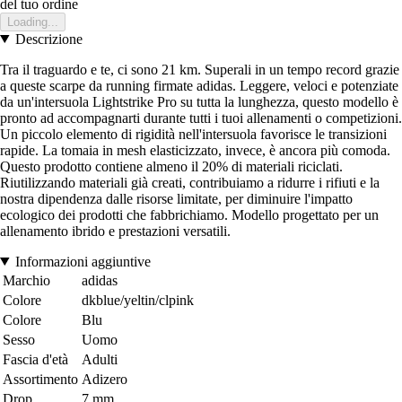
del tuo ordine
Loading...
Descrizione
Tra il traguardo e te, ci sono 21 km. Superali in un tempo record grazie
a queste scarpe da running firmate adidas. Leggere, veloci e potenziate
da un'intersuola Lightstrike Pro su tutta la lunghezza, questo modello è
pronto ad accompagnarti durante tutti i tuoi allenamenti o competizioni.
Un piccolo elemento di rigidità nell'intersuola favorisce le transizioni
rapide. La tomaia in mesh elasticizzato, invece, è ancora più comoda.
Questo prodotto contiene almeno il 20% di materiali riciclati.
Riutilizzando materiali già creati, contribuiamo a ridurre i rifiuti e la
nostra dipendenza dalle risorse limitate, per diminuire l'impatto
ecologico dei prodotti che fabbrichiamo. Modello progettato per un
allenamento ibrido e prestazioni versatili.
Informazioni aggiuntive
Marchio
adidas
Colore
dkblue/yeltin/clpink
Colore
Blu
Sesso
Uomo
Fascia d'età
Adulti
Assortimento
Adizero
Drop
7 mm