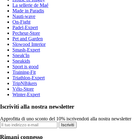
La sellerie de Maé
Made in Paradis
Nauti-wave
On-Fight
Padel-Expert
Pecheur-Store
Pet and Garden
Slowood Interior
Smash-Expert
Sneak'In
Sneakids
Sport is good
Training-Fit
Triathlon-Expert
TripNBikers
Vélo-Store
Winter-Expert
Iscriviti alla nostra newsletter
Approfitta di uno sconto del 10% iscrivendoti alla nostra newsletter
Iscriviti
Rimani connesso