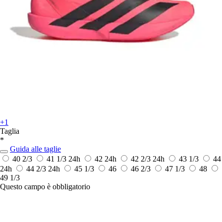
+1
Taglia
*
Guida alle taglie
40 2/3
41 1/3
24h
42
24h
42 2/3
24h
43 1/3
44
24h
44 2/3
24h
45 1/3
46
46 2/3
47 1/3
48
49 1/3
Questo campo è obbligatorio