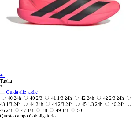
+1
Taglia
*
Guida alle taglie
40
24h
40 2/3
41 1/3
24h
42
24h
42 2/3
24h
43 1/3
24h
44
24h
44 2/3
24h
45 1/3
24h
46
24h
46 2/3
47 1/3
48
49 1/3
50
Questo campo è obbligatorio