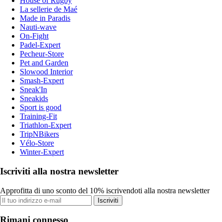
House of Rugby
La sellerie de Maé
Made in Paradis
Nauti-wave
On-Fight
Padel-Expert
Pecheur-Store
Pet and Garden
Slowood Interior
Smash-Expert
Sneak'In
Sneakids
Sport is good
Training-Fit
Triathlon-Expert
TripNBikers
Vélo-Store
Winter-Expert
Iscriviti alla nostra newsletter
Approfitta di uno sconto del 10% iscrivendoti alla nostra newsletter
Iscriviti
Rimani connesso