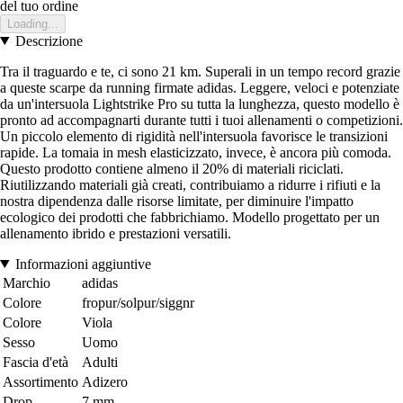
del tuo ordine
Loading...
Descrizione
Tra il traguardo e te, ci sono 21 km. Superali in un tempo record grazie
a queste scarpe da running firmate adidas. Leggere, veloci e potenziate
da un'intersuola Lightstrike Pro su tutta la lunghezza, questo modello è
pronto ad accompagnarti durante tutti i tuoi allenamenti o competizioni.
Un piccolo elemento di rigidità nell'intersuola favorisce le transizioni
rapide. La tomaia in mesh elasticizzato, invece, è ancora più comoda.
Questo prodotto contiene almeno il 20% di materiali riciclati.
Riutilizzando materiali già creati, contribuiamo a ridurre i rifiuti e la
nostra dipendenza dalle risorse limitate, per diminuire l'impatto
ecologico dei prodotti che fabbrichiamo. Modello progettato per un
allenamento ibrido e prestazioni versatili.
Informazioni aggiuntive
Marchio
adidas
Colore
fropur/solpur/siggnr
Colore
Viola
Sesso
Uomo
Fascia d'età
Adulti
Assortimento
Adizero
Drop
7 mm