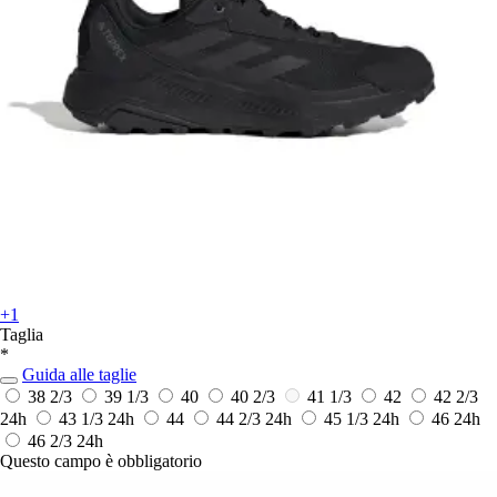
+1
Taglia
*
Guida alle taglie
38 2/3
39 1/3
40
40 2/3
41 1/3
42
42 2/3
24h
43 1/3
24h
44
44 2/3
24h
45 1/3
24h
46
24h
46 2/3
24h
Questo campo è obbligatorio