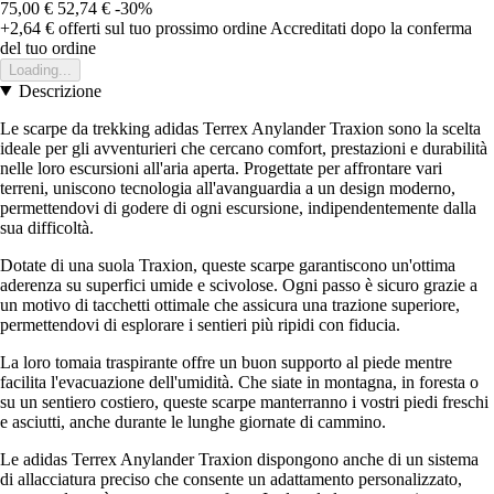
75,00 €
52,74 €
-30%
+2,64 €
offerti sul tuo prossimo ordine
Accreditati dopo la conferma
del tuo ordine
Loading...
Descrizione
Le scarpe da trekking adidas Terrex Anylander Traxion sono la scelta
ideale per gli avventurieri che cercano comfort, prestazioni e durabilità
nelle loro escursioni all'aria aperta. Progettate per affrontare vari
terreni, uniscono tecnologia all'avanguardia a un design moderno,
permettendovi di godere di ogni escursione, indipendentemente dalla
sua difficoltà.
Dotate di una suola Traxion, queste scarpe garantiscono un'ottima
aderenza su superfici umide e scivolose. Ogni passo è sicuro grazie a
un motivo di tacchetti ottimale che assicura una trazione superiore,
permettendovi di esplorare i sentieri più ripidi con fiducia.
La loro tomaia traspirante offre un buon supporto al piede mentre
facilita l'evacuazione dell'umidità. Che siate in montagna, in foresta o
su un sentiero costiero, queste scarpe manterranno i vostri piedi freschi
e asciutti, anche durante le lunghe giornate di cammino.
Le adidas Terrex Anylander Traxion dispongono anche di un sistema
di allacciatura preciso che consente un adattamento personalizzato,