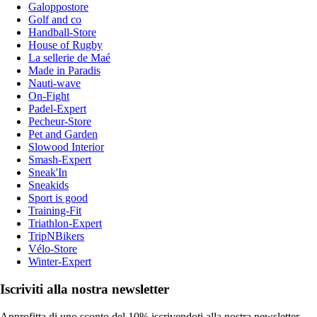
Galoppostore
Golf and co
Handball-Store
House of Rugby
La sellerie de Maé
Made in Paradis
Nauti-wave
On-Fight
Padel-Expert
Pecheur-Store
Pet and Garden
Slowood Interior
Smash-Expert
Sneak'In
Sneakids
Sport is good
Training-Fit
Triathlon-Expert
TripNBikers
Vélo-Store
Winter-Expert
Iscriviti alla nostra newsletter
Approfitta di uno sconto del 10% iscrivendoti alla nostra newsletter