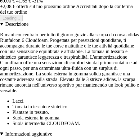
60,00 €
41,65 €
-31%
+2,08 €
offerti sul tuo prossimo ordine
Accreditati dopo la conferma
del tuo ordine
Loading...
Descrizione
Rimani concentrato per tutto il giorno grazie alla scarpa da corsa adidas
Runfalcon 6 Cloudfoam. Progettata per prestazioni quotidiane, ti
accompagna durante le tue corse mattutine e le tue attività quotidiane
con una sensazione equilibrata e affidabile. La tomaia in tessuto e
sintetico garantisce leggerezza e traspirabilità. L'ammortizzazione
Cloudfoam offre una sensazione di comfort sin dal primo contatto e ad
ogni passo, per una camminata ultra-fluida con un surplus di
ammortizzazione. La suola esterna in gomma solida garantisce una
costante aderenza sulla strada. Elevata dalle 3 strisce adidas, la scarpa
rimane ancorata nell'universo sportivo pur mantenendo un look pulito e
versatile.
Lacci.
Tomaia in tessuto e sintetico.
Plantare in tessuto.
Suola esterna in gomma.
Suola intermedia CLOUDFOAM.
Informazioni aggiuntive