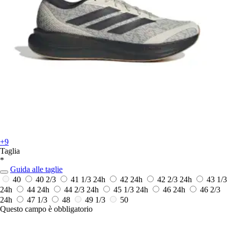
+9
Taglia
*
Guida alle taglie
40
40 2/3
41 1/3
24h
42
24h
42 2/3
24h
43 1/3
24h
44
24h
44 2/3
24h
45 1/3
24h
46
24h
46 2/3
24h
47 1/3
48
49 1/3
50
Questo campo è obbligatorio