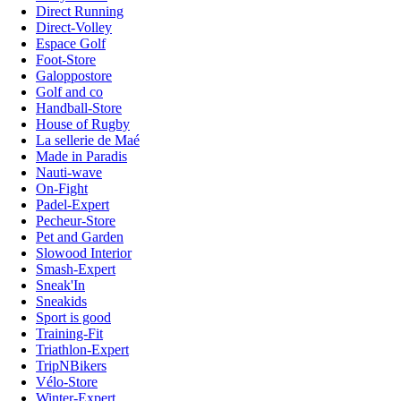
Direct Running
Direct-Volley
Espace Golf
Foot-Store
Galoppostore
Golf and co
Handball-Store
House of Rugby
La sellerie de Maé
Made in Paradis
Nauti-wave
On-Fight
Padel-Expert
Pecheur-Store
Pet and Garden
Slowood Interior
Smash-Expert
Sneak'In
Sneakids
Sport is good
Training-Fit
Triathlon-Expert
TripNBikers
Vélo-Store
Winter-Expert