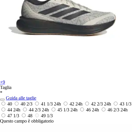
+9
Taglia
*
Guida alle taglie
40
40 2/3
41 1/3
24h
42
24h
42 2/3
24h
43 1/3
44
24h
44 2/3
24h
45 1/3
24h
46
24h
46 2/3
24h
47 1/3
48
49 1/3
Questo campo è obbligatorio