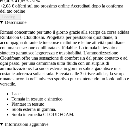
60,00 €
41,65 €
-31%
+2,08 €
offerti sul tuo prossimo ordine
Accreditati dopo la conferma
del tuo ordine
Loading...
Descrizione
Rimani concentrato per tutto il giorno grazie alla scarpa da corsa adidas
Runfalcon 6 Cloudfoam. Progettata per prestazioni quotidiane, ti
accompagna durante le tue corse mattutine e le tue attività quotidiane
con una sensazione equilibrata e affidabile. La tomaia in tessuto e
sintetico garantisce leggerezza e traspirabilità. L'ammortizzazione
Cloudfoam offre una sensazione di comfort sin dal primo contatto e ad
ogni passo, per una camminata ultra-fluida con un surplus di
ammortizzazione. La suola esterna in gomma solida garantisce una
costante aderenza sulla strada. Elevata dalle 3 strisce adidas, la scarpa
rimane ancorata nell'universo sportivo pur mantenendo un look pulito e
versatile.
Lacci.
Tomaia in tessuto e sintetico.
Plantare in tessuto.
Suola esterna in gomma.
Suola intermedia CLOUDFOAM.
Informazioni aggiuntive