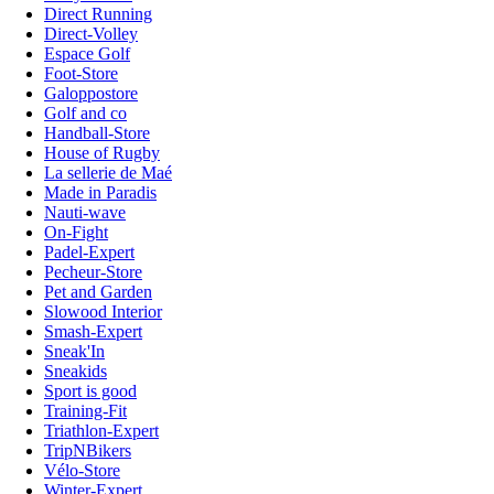
Direct Running
Direct-Volley
Espace Golf
Foot-Store
Galoppostore
Golf and co
Handball-Store
House of Rugby
La sellerie de Maé
Made in Paradis
Nauti-wave
On-Fight
Padel-Expert
Pecheur-Store
Pet and Garden
Slowood Interior
Smash-Expert
Sneak'In
Sneakids
Sport is good
Training-Fit
Triathlon-Expert
TripNBikers
Vélo-Store
Winter-Expert