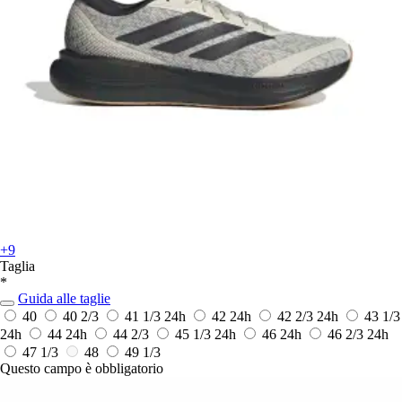
+9
Taglia
*
Guida alle taglie
40
40 2/3
41 1/3
24h
42
24h
42 2/3
24h
43 1/3
24h
44
24h
44 2/3
45 1/3
24h
46
24h
46 2/3
24h
47 1/3
48
49 1/3
Questo campo è obbligatorio