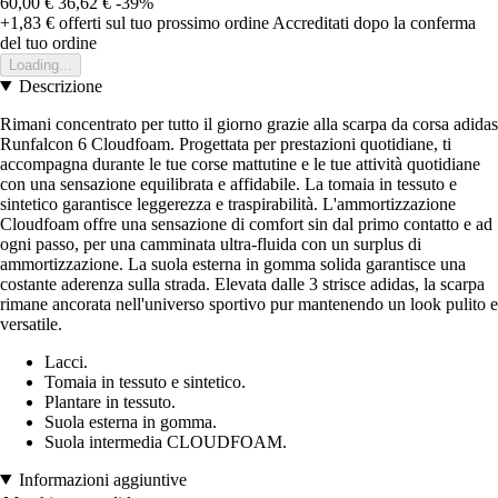
60,00 €
36,62 €
-39%
+1,83 €
offerti sul tuo prossimo ordine
Accreditati dopo la conferma
del tuo ordine
Loading...
Descrizione
Rimani concentrato per tutto il giorno grazie alla scarpa da corsa adidas
Runfalcon 6 Cloudfoam. Progettata per prestazioni quotidiane, ti
accompagna durante le tue corse mattutine e le tue attività quotidiane
con una sensazione equilibrata e affidabile. La tomaia in tessuto e
sintetico garantisce leggerezza e traspirabilità. L'ammortizzazione
Cloudfoam offre una sensazione di comfort sin dal primo contatto e ad
ogni passo, per una camminata ultra-fluida con un surplus di
ammortizzazione. La suola esterna in gomma solida garantisce una
costante aderenza sulla strada. Elevata dalle 3 strisce adidas, la scarpa
rimane ancorata nell'universo sportivo pur mantenendo un look pulito e
versatile.
Lacci.
Tomaia in tessuto e sintetico.
Plantare in tessuto.
Suola esterna in gomma.
Suola intermedia CLOUDFOAM.
Informazioni aggiuntive