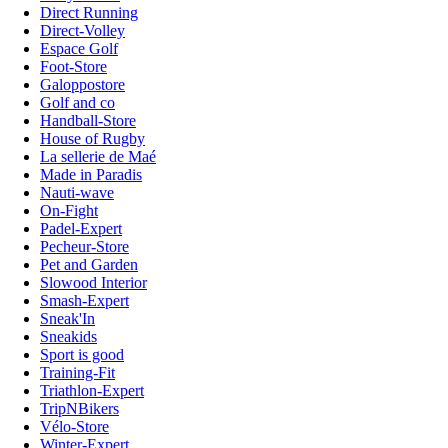
Direct Running
Direct-Volley
Espace Golf
Foot-Store
Galoppostore
Golf and co
Handball-Store
House of Rugby
La sellerie de Maé
Made in Paradis
Nauti-wave
On-Fight
Padel-Expert
Pecheur-Store
Pet and Garden
Slowood Interior
Smash-Expert
Sneak'In
Sneakids
Sport is good
Training-Fit
Triathlon-Expert
TripNBikers
Vélo-Store
Winter-Expert